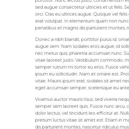
porttitor. Nunc lectus justo, condimentum eu
sed augue consectetur ultricies et ut felis.
orci. Cras eu ultrices augue. Quisque vel feli
erat volutpat. In elementum quam non nunc 
penatibus et magnis dis parturient montes, n
Donec a nibh blandit, porttitor purus id, o
augue sem. Nam sodales eros augue, id solli
nec metus quis, pharetra accumsan nunc. Su
vitae laoreet justo. Vestibulum commodo, m
semper rutrum mi tortor eu eros. Fusce vehic
ipsum eu sollicitudin. Nam et ornare est. P
vitae. Mauris ipsum erat, sodales sit amet nequ
eget accumsan semper, scelerisque eu ante
Vivamus auctor mauris risus, sed viverra nequ
semper sem laoreet quis. Fusce nunc arcu, con
dolor lectus, vel tincidunt leo efficitur at. Nul
pretium luctus vitae sit amet est. Etiam in
dis parturient montes, nascetur ridiculus mus