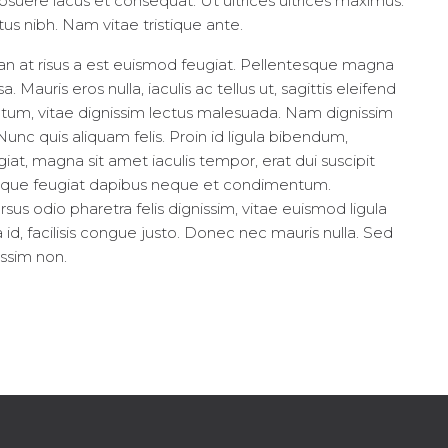
uere lacus et consequat. Ut ultrices ultrices maximus.
tus nibh. Nam vitae tristique ante.
an at risus a est euismod feugiat. Pellentesque magna
 Mauris eros nulla, iaculis ac tellus ut, sagittis eleifend
ictum, vitae dignissim lectus malesuada. Nam dignissim
. Nunc quis aliquam felis. Proin id ligula bibendum,
ugiat, magna sit amet iaculis tempor, erat dui suscipit
tesque feugiat dapibus neque et condimentum.
s odio pharetra felis dignissim, vitae euismod ligula
id, facilisis congue justo. Donec nec mauris nulla. Sed
issim non.