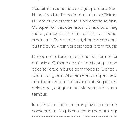
Curabitur tristique nec ex eget posuere. Sed e
Nunc tincidunt libero id tellus luctus efficitu
Nullam eu dolor vitae felis pellentesque fin
Quisque non tristique lacus. Ut faucibus, ma
metus, eu sagittis mi enim quis massa. Donec
amet urna. Duis augue nisi, rhoncus sed cons
eu tincidunt. Proin vel dolor sed lorem feugia
Donec mollis tortor ut est dapibus fermentum. 
dui lacinia. Quisque ac mi et orci congue co
eget sollicitudin purus commodo id. Donec ve
ipsum congue in. Aliquam erat volutpat. Se
amet, consectetur adipiscing elit. Suspendisse
dolor eget, congue urna. Maecenas cursus ma
tempus.
Integer vitae libero eu eros gravida condime
consectetur nisi quis nulla condimentum, ege