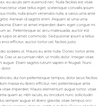
x, eu iaculis sem euismod nec. Nulla facilisis est vitae
nsectetur vitae tellus eget, scelerisque convallis ipsum.
sus mollis, nulla ipsum venenatis nulla, a varius urna ante
gittis. Aenean id sagittis enim. Aliquam at urna urna.
lacinia. Etiam sit amet imperdiet diam, eget congue mi.
nterdum ac. Pellentesque ac arcu malesuada, auctor est
la turpis sit amet commodo. Sed pulvinar ipsum a tellus
ros efficitur, auctor tortor vel, facilisis justo.
dio sodales ut. Mauris eu ante nulla. Donec tortor ante,
. Cras ut accumsan nibh, ut mollis dolor. Integer vitae
 augue. Etiam sagittis rutrum sapien in feugiat. Nunc
 dolor.
ultricies, dui non pellentesque tempus, dolor lacus facilisis
rdum massa eu libero efficitur, nec pellentesque ante
ula vitae imperdiet. Mauris elementum augue tortor, vitae
ra quam ac nibh iaculis, eu tincidunt nunc sollicitudin.
llus semper augue et libero gravida, vitae tempus orci