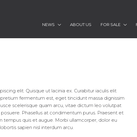
NEWS
ABOUT US
FOR SALE
ing elit. Quisque ut lacinia ex. Curabitur iaculis elit
auris pretium fermentum est, eget tincidunt massa dignissim
Fusce scelerisque quam arcu, vitae dictum leo volutpat
 posuere. Phasellus at condimentum purus. Praesent et
um tempus quis et augue. Morbi ullamcorper, dolor eu
lobortis sapien nisl interdum arcu.