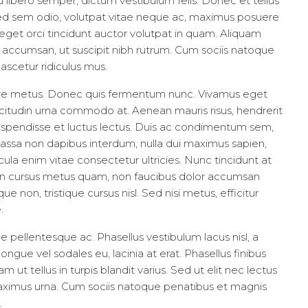
 libero semper, dictum vestibulum felis. Donec et tellus
 Sed sem odio, volutpat vitae neque ac, maximus posuere
s eget orci tincidunt auctor volutpat in quam. Aliquam
accumsan, ut suscipit nibh rutrum. Cum sociis natoque
ascetur ridiculus mus.
rnare metus. Donec quis fermentum nunc. Vivamus eget
citudin urna commodo at. Aenean mauris risus, hendrerit
spendisse et luctus lectus. Duis ac condimentum sem,
assa non dapibus interdum, nulla dui maximus sapien,
ula enim vitae consectetur ultricies. Nunc tincidunt at
roin cursus metus quam, non faucibus dolor accumsan
e non, tristique cursus nisl. Sed nisi metus, efficitur
.
e pellentesque ac. Phasellus vestibulum lacus nisl, a
gue vel sodales eu, lacinia at erat. Phasellus finibus
lam ut tellus in turpis blandit varius. Sed ut elit nec lectus
 maximus urna. Cum sociis natoque penatibus et magnis
.