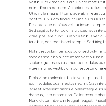
Vestibulum vitae varius arcu. Nam mattis est e
enim dictum posuere. Curabitur est tellus, co
Ut id nulla mauris. Proin placerat, mi eget cur
eget felis. Nullam tincidunt urna eu cursus sa
Pellentesque dapibus velit ut ipsum semper 
Sed sagittis tortor dolor, a ultrices risus i
vitae, posuere nunc. Curabitur finibus vehicu
faucibus, nec mattis orci tempus. Sed fringilla e
Nulla vestibulum tempus odio, sed pulvinar o
sodales sed nibh a, accumsan vestibulum nulla
sapien eget massa ullamcorper sodales eu et
vitae mi urna. Vestibulum consectetur ornare
Proin vitae molestie nibh, id varius purus. Ut 
ex, in sodales quam lectus nec mi. Cras inte
laoreet. Praesent tristique pellentesque lig
rhoncus justo ornare non. Pellentesque pharet
Nunc dictum libero in feugiat feugiat. Phase