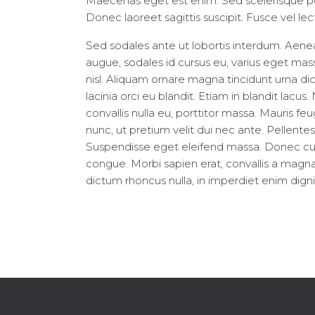
Maecenas eget est enim. Sed scelerisque pos
Donec laoreet sagittis suscipit. Fusce vel lec
Sed sodales ante ut lobortis interdum. Aene
augue, sodales id cursus eu, varius eget massa.
nisl. Aliquam ornare magna tincidunt urna d
lacinia orci eu blandit. Etiam in blandit lacus
convallis nulla eu, porttitor massa. Mauris fe
nunc, ut pretium velit dui nec ante. Pellen
Suspendisse eget eleifend massa. Donec cursu
congue. Morbi sapien erat, convallis a magna 
dictum rhoncus nulla, in imperdiet enim dign