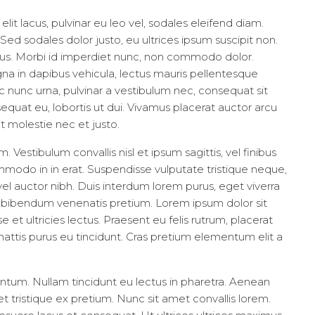
lit lacus, pulvinar eu leo vel, sodales eleifend diam.
r. Sed sodales dolor justo, eu ultrices ipsum suscipit non.
ibus. Morbi id imperdiet nunc, non commodo dolor.
gna in dapibus vehicula, lectus mauris pellentesque
 nunc urna, pulvinar a vestibulum nec, consequat sit
equat eu, lobortis ut dui. Vivamus placerat auctor arcu
t molestie nec et justo.
Vestibulum convallis nisl et ipsum sagittis, vel finibus
mmodo in in erat. Suspendisse vulputate tristique neque,
l auctor nibh. Duis interdum lorem purus, eget viverra
d bibendum venenatis pretium. Lorem ipsum dolor sit
 et ultricies lectus. Praesent eu felis rutrum, placerat
ttis purus eu tincidunt. Cras pretium elementum elit a
ntum. Nullam tincidunt eu lectus in pharetra. Aenean
t tristique ex pretium. Nunc sit amet convallis lorem.